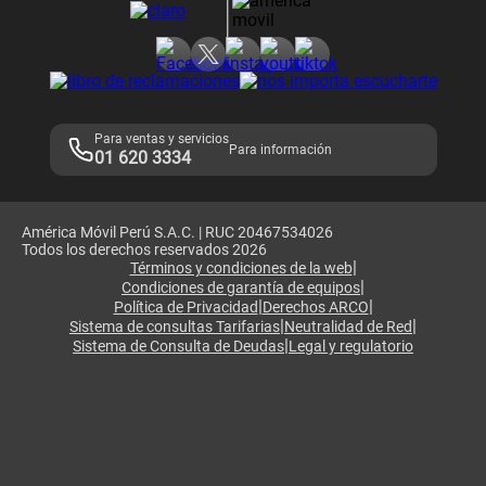
Consulta de reclamos
Consulta de IMEI
Adquirientes iPhone 6, 6S y SE
Hablando Claro
Mensaje de Seguridad
Samsung S25 Ultra
Consideraciones
Términos y Condiciones de Tienda Claro
Libro de Reclamaciones
Legales de marketplace
Para ventas y servicios
Para información
01 620 3334
América Móvil Perú S.A.C. | RUC 20467534026
Todos los derechos reservados 2026
|
Términos y condiciones de la web
|
Condiciones de garantía de equipos
|
|
Política de Privacidad
Derechos ARCO
|
|
Sistema de consultas Tarifarias
Neutralidad de Red
|
Sistema de Consulta de Deudas
Legal y regulatorio