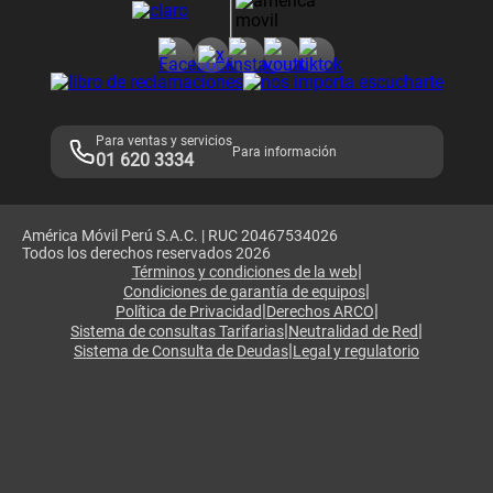
Consulta de reclamos
Consulta de IMEI
Adquirientes iPhone 6, 6S y SE
Hablando Claro
Mensaje de Seguridad
Samsung S25 Ultra
Consideraciones
Términos y Condiciones de Tienda Claro
Libro de Reclamaciones
Legales de marketplace
Para ventas y servicios
Para información
01 620 3334
América Móvil Perú S.A.C. | RUC 20467534026
Todos los derechos reservados 2026
|
Términos y condiciones de la web
|
Condiciones de garantía de equipos
|
|
Política de Privacidad
Derechos ARCO
|
|
Sistema de consultas Tarifarias
Neutralidad de Red
|
Sistema de Consulta de Deudas
Legal y regulatorio