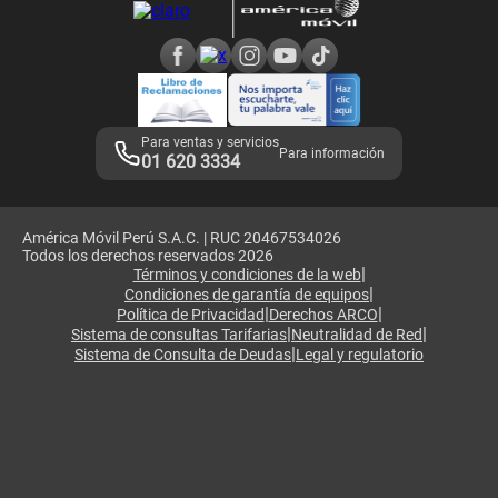
Consulta de reclamos
Consulta de IMEI
Adquirientes iPhone 6, 6S y SE
Hablando Claro
Mensaje de Seguridad
Samsung S25 Ultra
Consideraciones
Términos y Condiciones de Tienda Claro
Libro de Reclamaciones
Legales de marketplace
Para ventas y servicios
Para información
01 620 3334
América Móvil Perú S.A.C. | RUC 20467534026
Todos los derechos reservados 2026
|
Términos y condiciones de la web
|
Condiciones de garantía de equipos
|
|
Política de Privacidad
Derechos ARCO
|
|
Sistema de consultas Tarifarias
Neutralidad de Red
|
Sistema de Consulta de Deudas
Legal y regulatorio