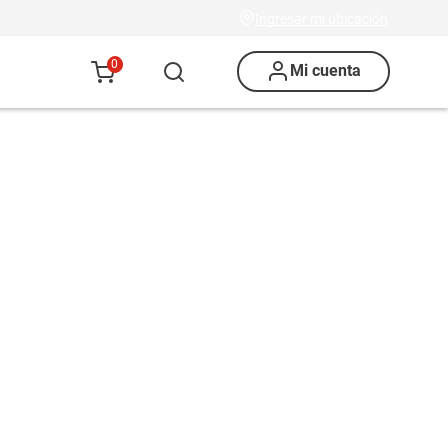
Ingresar mi ubicación
0
Mi cuenta