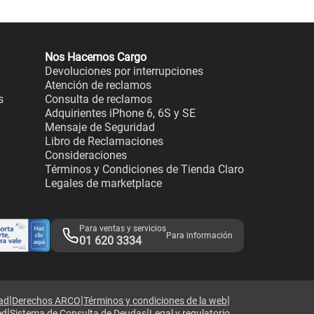
Nos Hacemos Cargo
Devoluciones por interrupciones
Atención de reclamos
s
Consulta de reclamos
Adquirientes iPhone 6, 6S y SE
Mensaje de Seguridad
Libro de Reclamaciones
Consideraciones
Términos y Condiciones de Tienda Claro
Legales de marketplace
Para ventas y servicios
Para información
01 620 3334
|
|
|
dad
Derechos ARCO
Términos y condiciones de la web
|
|
ed
Sistema de Consulta de Deudas
Legal y regulatorio