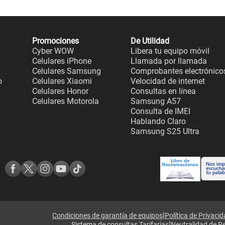
Promociones
De Utilidad
Cyber WOW
Libera tu equipo móvil
Celulares iPhone
Llamada por llamada
Celulares Samsung
Comprobantes electrónico
o
Celulares Xiaomi
Velocidad de internet
Celulares Honor
Consultas en línea
Celulares Motorola
Samsung A57
Consulta de IMEI
Hablando Claro
Samsung S25 Ultra
|
Condiciones de garantía de equipos
Política de Privaci
|
Sistema de consultas Tarifarias
Neutralidad de R