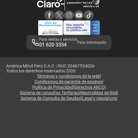
Consulta de reclamos
Consulta de IMEI
Adquirientes iPhone 6, 6S y SE
Hablando Claro
Mensaje de Seguridad
Samsung S25 Ultra
Consideraciones
Términos y Condiciones de Tienda Claro
Libro de Reclamaciones
Legales de marketplace
Para ventas y servicios
Para información
01 620 3334
América Móvil Perú S.A.C. | RUC 20467534026
Todos los derechos reservados 2026
|
Términos y condiciones de la web
|
Condiciones de garantía de equipos
|
|
Política de Privacidad
Derechos ARCO
|
|
Sistema de consultas Tarifarias
Neutralidad de Red
|
Sistema de Consulta de Deudas
Legal y regulatorio