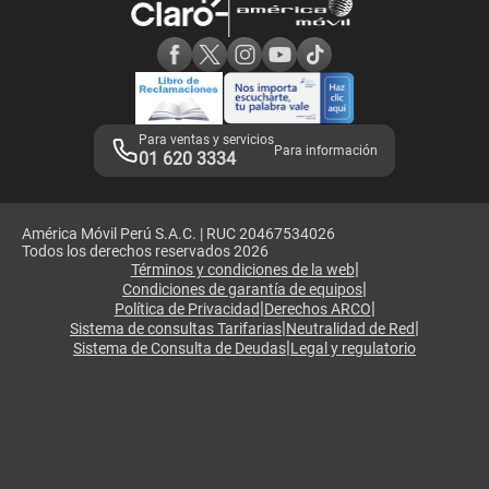
Consulta de reclamos
Consulta de IMEI
Adquirientes iPhone 6, 6S y SE
Hablando Claro
Mensaje de Seguridad
Samsung S25 Ultra
Consideraciones
Términos y Condiciones de Tienda Claro
Libro de Reclamaciones
Legales de marketplace
Para ventas y servicios
Para información
01 620 3334
América Móvil Perú S.A.C. | RUC 20467534026
Todos los derechos reservados 2026
|
Términos y condiciones de la web
|
Condiciones de garantía de equipos
|
|
Política de Privacidad
Derechos ARCO
|
|
Sistema de consultas Tarifarias
Neutralidad de Red
|
Sistema de Consulta de Deudas
Legal y regulatorio