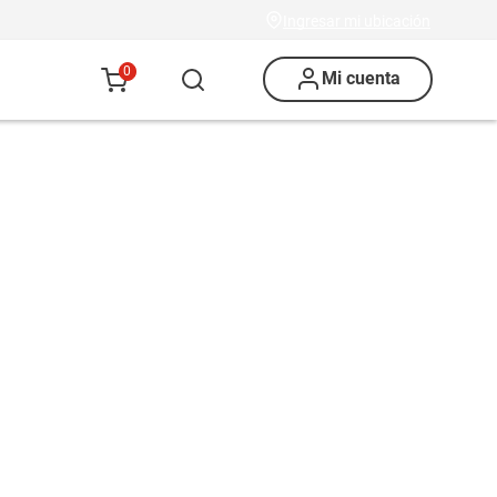
Ingresar mi ubicación
0
Mi cuenta