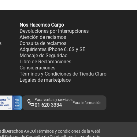
Nos Hacemos Cargo
Devoluciones por interrupciones
Atención de reclamos
s
Consulta de reclamos
Adquirientes iPhone 6, 6S y SE
Mensaje de Seguridad
Libro de Reclamaciones
Consideraciones
Términos y Condiciones de Tienda Claro
Legales de marketplace
Para ventas y servicios
Para información
01 620 3334
|
|
|
dad
Derechos ARCO
Términos y condiciones de la web
|
|
ed
Sistema de Consulta de Deudas
Legal y regulatorio