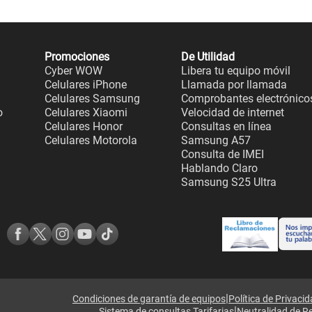
Promociones
De Utilidad
Cyber WOW
Libera tu equipo móvil
Celulares iPhone
Llamada por llamada
Celulares Samsung
Comprobantes electrónico
o
Celulares Xiaomi
Velocidad de internet
Celulares Honor
Consultas en línea
Celulares Motorola
Samsung A57
Consulta de IMEI
Hablando Claro
Samsung S25 Ultra
|
Condiciones de garantía de equipos
Política de Privaci
|
Sistema de consultas Tarifarias
Neutralidad de R