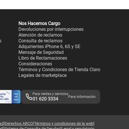
Nos Hacemos Cargo
Devoluciones por interrupciones
Atención de reclamos
s
Consulta de reclamos
Adquirientes iPhone 6, 6S y SE
Mensaje de Seguridad
Libro de Reclamaciones
Consideraciones
Términos y Condiciones de Tienda Claro
Legales de marketplace
Para ventas y servicios
Para información
01 620 3334
|
|
|
dad
Derechos ARCO
Términos y condiciones de la web
|
|
ed
Sistema de Consulta de Deudas
Legal y regulatorio