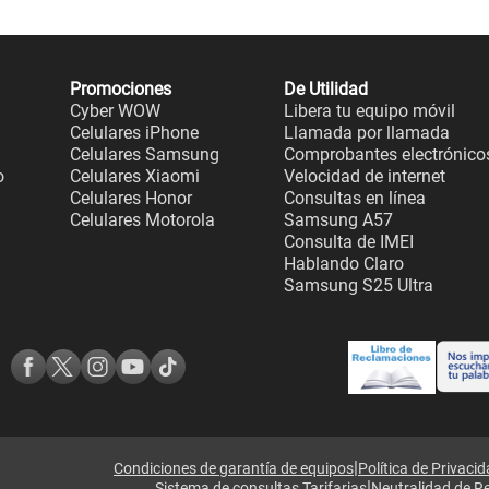
Promociones
De Utilidad
Cyber WOW
Libera tu equipo móvil
Celulares iPhone
Llamada por llamada
Celulares Samsung
Comprobantes electrónico
o
Celulares Xiaomi
Velocidad de internet
Celulares Honor
Consultas en línea
Celulares Motorola
Samsung A57
Consulta de IMEI
Hablando Claro
Samsung S25 Ultra
|
Condiciones de garantía de equipos
Política de Privaci
|
Sistema de consultas Tarifarias
Neutralidad de R