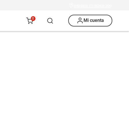
Ingresar mi ubicación
0
Mi cuenta