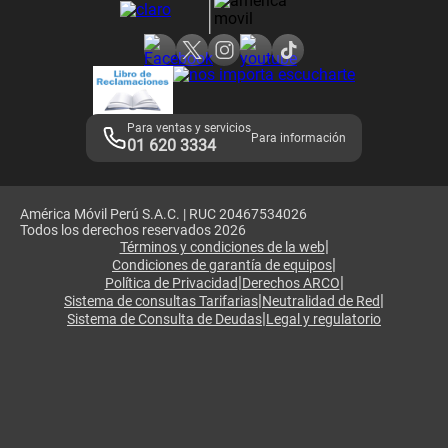
Consulta de reclamos
Consulta de IMEI
Adquirientes iPhone 6, 6S y SE
Hablando Claro
Mensaje de Seguridad
Samsung S25 Ultra
Consideraciones
Términos y Condiciones de Tienda Claro
Libro de Reclamaciones
Legales de marketplace
Para ventas y servicios
Para información
01 620 3334
América Móvil Perú S.A.C. | RUC 20467534026
Todos los derechos reservados 2026
|
Términos y condiciones de la web
|
Condiciones de garantía de equipos
|
|
Política de Privacidad
Derechos ARCO
|
|
Sistema de consultas Tarifarias
Neutralidad de Red
|
Sistema de Consulta de Deudas
Legal y regulatorio