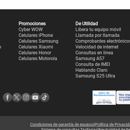
Promociones
De Utilidad
Cyber WOW
Libera tu equipo móvil
Celulares iPhone
Llamada por llamada
Celulares Samsung
Comprobantes electrónico
o
Celulares Xiaomi
Velocidad de internet
Celulares Honor
Consultas en línea
Celulares Motorola
Samsung A57
Consulta de IMEI
Hablando Claro
Samsung S25 Ultra
|
Condiciones de garantía de equipos
Política de Privaci
|
Sistema de consultas Tarifarias
Neutralidad de R