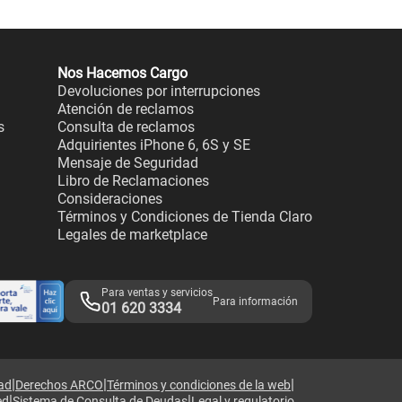
Nos Hacemos Cargo
Devoluciones por interrupciones
Atención de reclamos
s
Consulta de reclamos
Adquirientes iPhone 6, 6S y SE
Mensaje de Seguridad
Libro de Reclamaciones
Consideraciones
Términos y Condiciones de Tienda Claro
Legales de marketplace
Para ventas y servicios
Para información
01 620 3334
|
|
|
dad
Derechos ARCO
Términos y condiciones de la web
|
|
ed
Sistema de Consulta de Deudas
Legal y regulatorio