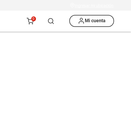
Ingresar mi ubicación
0
Mi cuenta