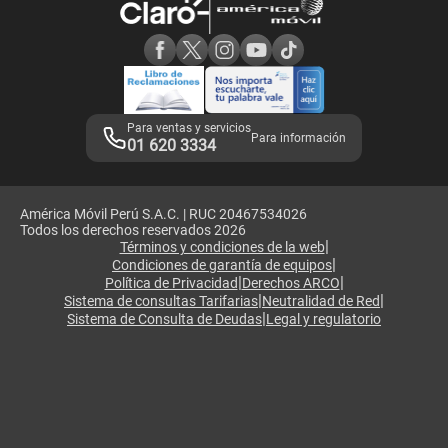
Consulta de reclamos
Consulta de IMEI
Adquirientes iPhone 6, 6S y SE
Hablando Claro
Mensaje de Seguridad
Samsung S25 Ultra
Consideraciones
Términos y Condiciones de Tienda Claro
Libro de Reclamaciones
Legales de marketplace
Para ventas y servicios
Para información
01 620 3334
América Móvil Perú S.A.C. | RUC 20467534026
Todos los derechos reservados 2026
|
Términos y condiciones de la web
|
Condiciones de garantía de equipos
|
|
Política de Privacidad
Derechos ARCO
|
|
Sistema de consultas Tarifarias
Neutralidad de Red
|
Sistema de Consulta de Deudas
Legal y regulatorio