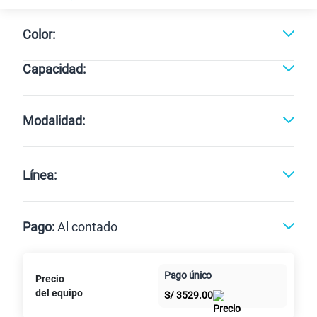
Color:
Capacidad:
Cargando memorias disponibles
Modalidad:
Línea:
Pago:
Al contado
Paga en
Pago único
Precio
Al contado
Cuotas Claro
cuotas sin
del equipo
S/
3529.00
intereses