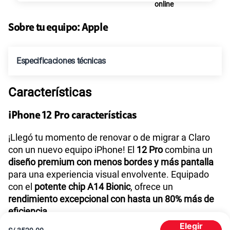
Sobre tu equipo:
Apple
Especificaciones técnicas
Características
Tecnología de Pantalla
Super Retina XDR
iPhone 12 Pro características
Sistema operativo
iOS 14
¡Llegó tu momento de renovar o de migrar a Claro
con un nuevo equipo iPhone! El
12 Pro
combina un
diseño premium con menos bordes y más pantalla
para una experiencia visual envolvente. Equipado
Procesador
A14 Bionic
con el
potente chip A14 Bionic
, ofrece un
rendimiento excepcional con hasta un 80% más de
eficiencia.
Tamaño de Pantalla
6,1 pulgada
Elegir