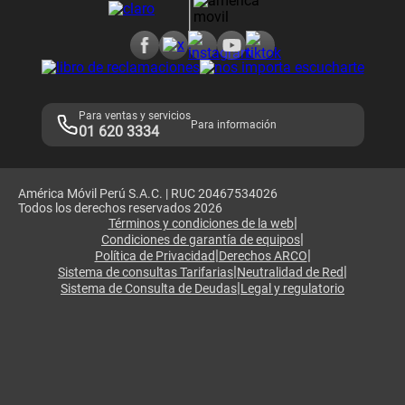
Consulta de reclamos
Consulta de IMEI
Adquirientes iPhone 6, 6S y SE
Hablando Claro
Mensaje de Seguridad
Samsung S25 Ultra
Consideraciones
Términos y Condiciones de Tienda Claro
Libro de Reclamaciones
Legales de marketplace
Para ventas y servicios
Para información
01 620 3334
América Móvil Perú S.A.C. | RUC 20467534026
Todos los derechos reservados 2026
|
Términos y condiciones de la web
|
Condiciones de garantía de equipos
|
|
Política de Privacidad
Derechos ARCO
|
|
Sistema de consultas Tarifarias
Neutralidad de Red
|
Sistema de Consulta de Deudas
Legal y regulatorio