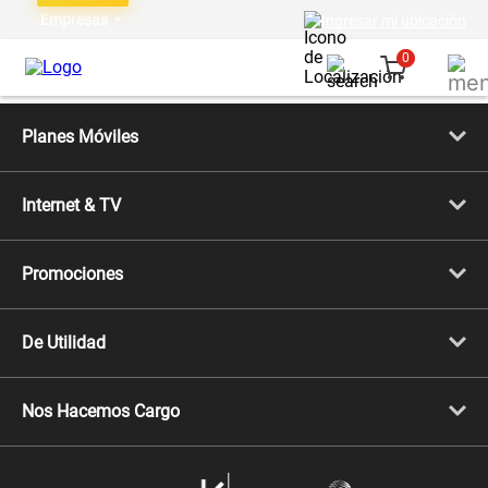
Empresas
Ingresar mi ubicación
0
Planes Móviles
Portabilidad
Línea Nueva
Internet & TV
Línea Adicional
Planes ilimitados
Internet Fibra Óptica
Prepago Chévere
Internet + TV
Migración
Promociones
Mejora tu plan
Conviértete en Full Claro
Cyber WOW
Celulares iPhone
De Utilidad
Celulares Samsung
Celulares Xiaomi
Libera tu equipo móvil
Celulares Honor
Llamada por llamada
Celulares Motorola
Nos Hacemos Cargo
Comprobantes electrónicos
Velocidad de internet
Devoluciones por interrupciones
Consultas en línea
Atención de reclamos
Samsung A57