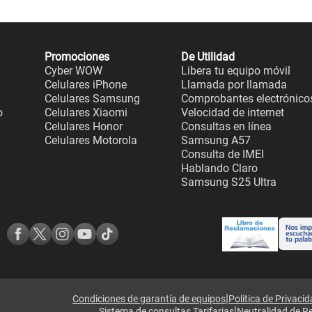
Promociones
De Utilidad
Cyber WOW
Libera tu equipo móvil
Celulares iPhone
Llamada por llamada
Celulares Samsung
Comprobantes electrónico
o
Celulares Xiaomi
Velocidad de internet
Celulares Honor
Consultas en línea
Celulares Motorola
Samsung A57
Consulta de IMEI
Hablando Claro
Samsung S25 Ultra
|
Condiciones de garantía de equipos
Política de Privaci
|
Sistema de consultas Tarifarias
Neutralidad de R