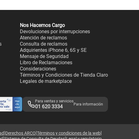
Nos Hacemos Cargo
Devoluciones por interrupciones
Atención de reclamos
s
Consulta de reclamos
Adquirientes iPhone 6, 6S y SE
Mensaje de Seguridad
Libro de Reclamaciones
Consideraciones
Términos y Condiciones de Tienda Claro
Legales de marketplace
Para ventas y servicios
Para información
01 620 3334
|
|
|
dad
Derechos ARCO
Términos y condiciones de la web
|
|
ed
Sistema de Consulta de Deudas
Legal y regulatorio