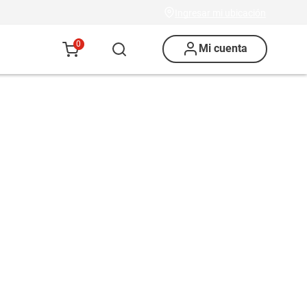
Ingresar mi ubicación
0
Mi cuenta