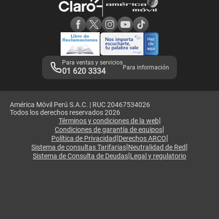
Consulta de reclamos
Consulta de IMEI
Adquirientes iPhone 6, 6S y SE
Hablando Claro
Mensaje de Seguridad
Samsung S25 Ultra
Consideraciones
Términos y Condiciones de Tienda Claro
Libro de Reclamaciones
Legales de marketplace
Para ventas y servicios
Para información
01 620 3334
América Móvil Perú S.A.C. | RUC 20467534026
Todos los derechos reservados 2026
|
Términos y condiciones de la web
|
Condiciones de garantía de equipos
|
|
Política de Privacidad
Derechos ARCO
|
|
Sistema de consultas Tarifarias
Neutralidad de Red
|
Sistema de Consulta de Deudas
Legal y regulatorio