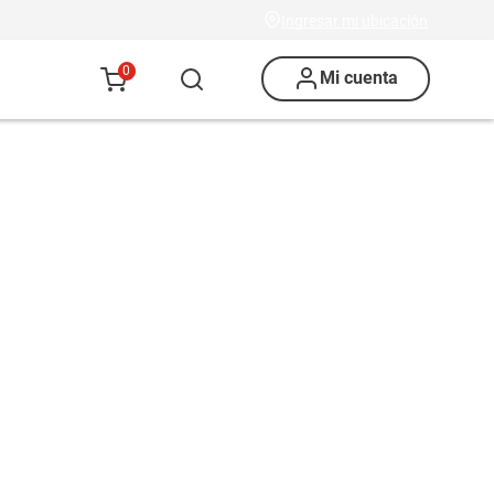
Ingresar mi ubicación
0
Mi cuenta