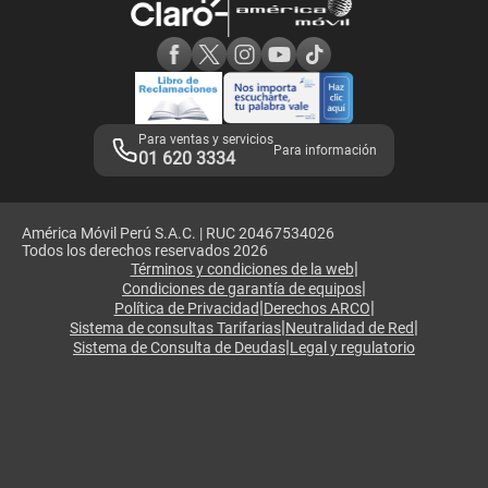
Consulta de reclamos
Consulta de IMEI
Adquirientes iPhone 6, 6S y SE
Hablando Claro
Mensaje de Seguridad
Samsung S25 Ultra
Consideraciones
Términos y Condiciones de Tienda Claro
Libro de Reclamaciones
Legales de marketplace
Para ventas y servicios
Para información
01 620 3334
América Móvil Perú S.A.C. | RUC 20467534026
Todos los derechos reservados 2026
|
Términos y condiciones de la web
|
Condiciones de garantía de equipos
|
|
Política de Privacidad
Derechos ARCO
|
|
Sistema de consultas Tarifarias
Neutralidad de Red
|
Sistema de Consulta de Deudas
Legal y regulatorio