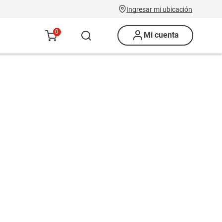
Ingresar mi ubicación
0
Mi cuenta