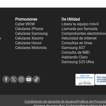
Promociones
De Utilidad
Cyber WOW
Libera tu equipo móvil
Celulares iPhone
Llamada por llamada
Celulares Samsung
Comprobantes electrónico
o
Celulares Xiaomi
Velocidad de internet
Celulares Honor
Consultas en línea
Celulares Motorola
Samsung A57
Consulta de IMEI
Hablando Claro
Samsung S25 Ultra
|
Condiciones de garantía de equipos
Política de Privaci
|
Sistema de consultas Tarifarias
Neutralidad de R