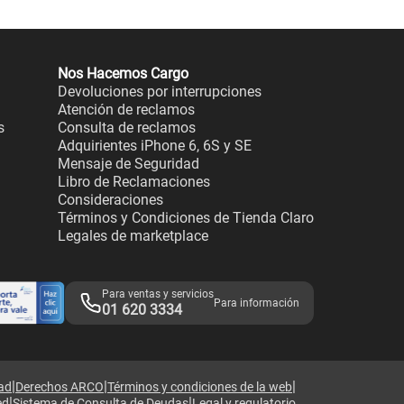
Nos Hacemos Cargo
Devoluciones por interrupciones
Atención de reclamos
s
Consulta de reclamos
Adquirientes iPhone 6, 6S y SE
Mensaje de Seguridad
Libro de Reclamaciones
Consideraciones
Términos y Condiciones de Tienda Claro
Legales de marketplace
Para ventas y servicios
Para información
01 620 3334
|
|
|
dad
Derechos ARCO
Términos y condiciones de la web
|
|
ed
Sistema de Consulta de Deudas
Legal y regulatorio