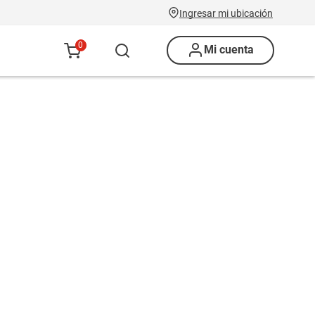
Ingresar mi ubicación
0
Mi cuenta