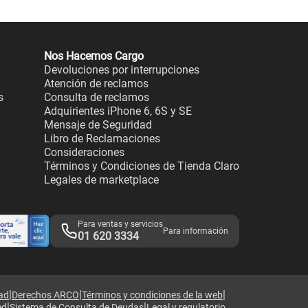
Nos Hacemos Cargo
Devoluciones por interrupciones
Atención de reclamos
s
Consulta de reclamos
Adquirientes iPhone 6, 6S y SE
Mensaje de Seguridad
Libro de Reclamaciones
Consideraciones
Términos y Condiciones de Tienda Claro
Legales de marketplace
Para ventas y servicios
Para información
01 620 3334
|
|
|
dad
Derechos ARCO
Términos y condiciones de la web
|
|
ed
Sistema de Consulta de Deudas
Legal y regulatorio