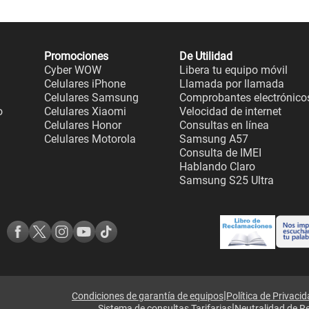
Promociones
De Utilidad
Cyber WOW
Libera tu equipo móvil
Celulares iPhone
Llamada por llamada
Celulares Samsung
Comprobantes electrónico
o
Celulares Xiaomi
Velocidad de internet
Celulares Honor
Consultas en línea
Celulares Motorola
Samsung A57
Consulta de IMEI
Hablando Claro
Samsung S25 Ultra
|
Condiciones de garantía de equipos
Política de Privaci
|
Sistema de consultas Tarifarias
Neutralidad de R