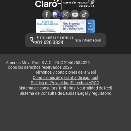
Consulta de reclamos
Consulta de IMEI
Adquirientes iPhone 6, 6S y SE
Hablando Claro
Mensaje de Seguridad
Samsung S25 Ultra
Consideraciones
Términos y Condiciones de Tienda Claro
Libro de Reclamaciones
Legales de marketplace
Para ventas y servicios
Para información
01 620 3334
América Móvil Perú S.A.C. | RUC 20467534026
Todos los derechos reservados 2026
|
Términos y condiciones de la web
|
Condiciones de garantía de equipos
|
|
Política de Privacidad
Derechos ARCO
|
|
Sistema de consultas Tarifarias
Neutralidad de Red
|
Sistema de Consulta de Deudas
Legal y regulatorio