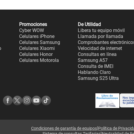
Promociones
De Utilidad
Cyber WOW
Libera tu equipo móvil
Celulares iPhone
Llamada por llamada
Celulares Samsung
Comprobantes electrónico
o
Celulares Xiaomi
Velocidad de internet
Celulares Honor
Consultas en línea
Celulares Motorola
Samsung A57
Consulta de IMEI
Hablando Claro
Samsung S25 Ultra
|
Condiciones de garantía de equipos
Política de Privaci
|
Sistema de consultas Tarifarias
Neutralidad de R