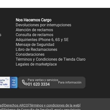
Nos Hacemos Cargo
Devoluciones por interrupciones
Atención de reclamos
s
Consulta de reclamos
Adquirientes iPhone 6, 6S y SE
Mensaje de Seguridad
Libro de Reclamaciones
Consideraciones
Términos y Condiciones de Tienda Claro
Legales de marketplace
Para ventas y servicios
Para información
01 620 3334
|
|
|
dad
Derechos ARCO
Términos y condiciones de la web
|
|
ed
Sistema de Consulta de Deudas
Legal y regulatorio