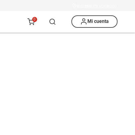
Ingresar mi ubicación
0
Mi cuenta