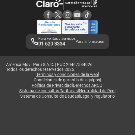
Consulta de reclamos
Consulta de IMEI
Adquirientes iPhone 6, 6S y SE
Hablando Claro
Mensaje de Seguridad
Samsung S25 Ultra
Consideraciones
Términos y Condiciones de Tienda Claro
Libro de Reclamaciones
Legales de marketplace
Para ventas y servicios
Para información
01 620 3334
América Móvil Perú S.A.C. | RUC 20467534026
Todos los derechos reservados 2026
|
Términos y condiciones de la web
|
Condiciones de garantía de equipos
|
|
Política de Privacidad
Derechos ARCO
|
|
Sistema de consultas Tarifarias
Neutralidad de Red
|
Sistema de Consulta de Deudas
Legal y regulatorio