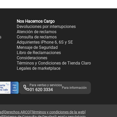
Nos Hacemos Cargo
Devoluciones por interrupciones
Atención de reclamos
s
Consulta de reclamos
Adquirientes iPhone 6, 6S y SE
Mensaje de Seguridad
Libro de Reclamaciones
Consideraciones
Términos y Condiciones de Tienda Claro
Legales de marketplace
Para ventas y servicios
Para información
01 620 3334
|
|
|
dad
Derechos ARCO
Términos y condiciones de la web
|
|
ed
Sistema de Consulta de Deudas
Legal y regulatorio