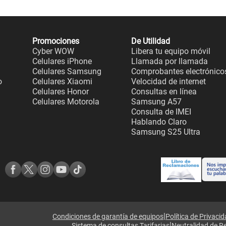
Promociones
De Utilidad
Cyber WOW
Libera tu equipo móvil
Celulares iPhone
Llamada por llamada
Celulares Samsung
Comprobantes electrónico
o
Celulares Xiaomi
Velocidad de internet
Celulares Honor
Consultas en línea
Celulares Motorola
Samsung A57
Consulta de IMEI
Hablando Claro
Samsung S25 Ultra
|
Condiciones de garantía de equipos
Política de Privaci
|
Sistema de consultas Tarifarias
Neutralidad de R