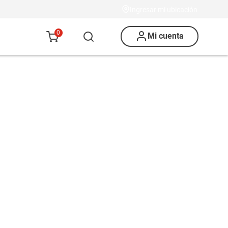
Ingresar mi ubicación
0
Mi cuenta