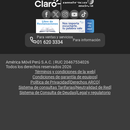
Consulta de reclamos
Consulta de IMEI
Adquirientes iPhone 6, 6S y SE
Hablando Claro
Mensaje de Seguridad
Samsung S25 Ultra
Consideraciones
Términos y Condiciones de Tienda Claro
Libro de Reclamaciones
Legales de marketplace
Para ventas y servicios
Para información
01 620 3334
América Móvil Perú S.A.C. | RUC 20467534026
Todos los derechos reservados 2026
|
Términos y condiciones de la web
|
Condiciones de garantía de equipos
|
|
Política de Privacidad
Derechos ARCO
|
|
Sistema de consultas Tarifarias
Neutralidad de Red
|
Sistema de Consulta de Deudas
Legal y regulatorio