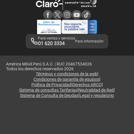
Consulta de reclamos
Consulta de IMEI
Adquirientes iPhone 6, 6S y SE
Hablando Claro
Mensaje de Seguridad
Samsung S25 Ultra
Consideraciones
Términos y Condiciones de Tienda Claro
Libro de Reclamaciones
Legales de marketplace
Para ventas y servicios
Para información
01 620 3334
América Móvil Perú S.A.C. | RUC 20467534026
Todos los derechos reservados 2026
|
Términos y condiciones de la web
|
Condiciones de garantía de equipos
|
|
Política de Privacidad
Derechos ARCO
|
|
Sistema de consultas Tarifarias
Neutralidad de Red
|
Sistema de Consulta de Deudas
Legal y regulatorio