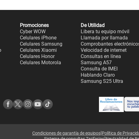
Promociones
De Utilidad
Cyber WOW
Libera tu equipo móvil
Celulares iPhone
Llamada por llamada
Celulares Samsung
Comprobantes electrónico
o
Celulares Xiaomi
Velocidad de internet
Celulares Honor
Consultas en línea
Celulares Motorola
Samsung A57
Consulta de IMEI
Hablando Claro
Samsung S25 Ultra
|
Condiciones de garantía de equipos
Política de Privaci
|
Sistema de consultas Tarifarias
Neutralidad de R