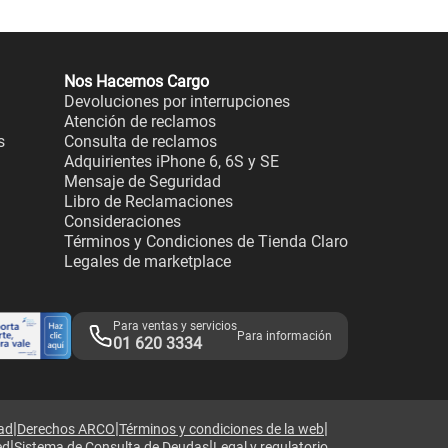
Nos Hacemos Cargo
Devoluciones por interrupciones
Atención de reclamos
s
Consulta de reclamos
Adquirientes iPhone 6, 6S y SE
Mensaje de Seguridad
Libro de Reclamaciones
Consideraciones
Términos y Condiciones de Tienda Claro
Legales de marketplace
Para ventas y servicios
Para información
01 620 3334
|
|
|
dad
Derechos ARCO
Términos y condiciones de la web
|
|
ed
Sistema de Consulta de Deudas
Legal y regulatorio