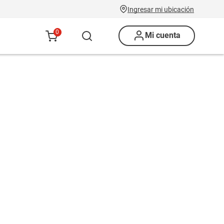
Ingresar mi ubicación
0
Mi cuenta