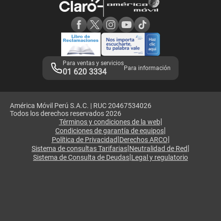
Consulta de reclamos
Consulta de IMEI
Adquirientes iPhone 6, 6S y SE
Hablando Claro
Mensaje de Seguridad
Samsung S25 Ultra
Consideraciones
Términos y Condiciones de Tienda Claro
Libro de Reclamaciones
Legales de marketplace
Para ventas y servicios
Para información
01 620 3334
América Móvil Perú S.A.C. | RUC 20467534026
Todos los derechos reservados 2026
|
Términos y condiciones de la web
|
Condiciones de garantía de equipos
|
|
Política de Privacidad
Derechos ARCO
|
|
Sistema de consultas Tarifarias
Neutralidad de Red
|
Sistema de Consulta de Deudas
Legal y regulatorio