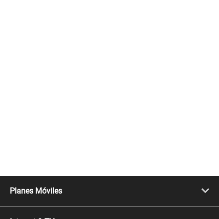
Planes Móviles
Portabilidad
Línea Nueva