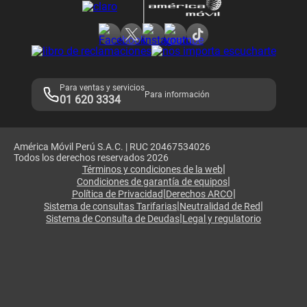
Consulta de reclamos
Consulta de IMEI
Adquirientes iPhone 6, 6S y SE
Hablando Claro
Mensaje de Seguridad
Samsung S25 Ultra
Consideraciones
Términos y Condiciones de Tienda Claro
Libro de Reclamaciones
Legales de marketplace
Para ventas y servicios
Para información
01 620 3334
América Móvil Perú S.A.C. | RUC 20467534026
Todos los derechos reservados 2026
|
Términos y condiciones de la web
|
Condiciones de garantía de equipos
|
|
Política de Privacidad
Derechos ARCO
|
|
Sistema de consultas Tarifarias
Neutralidad de Red
|
Sistema de Consulta de Deudas
Legal y regulatorio