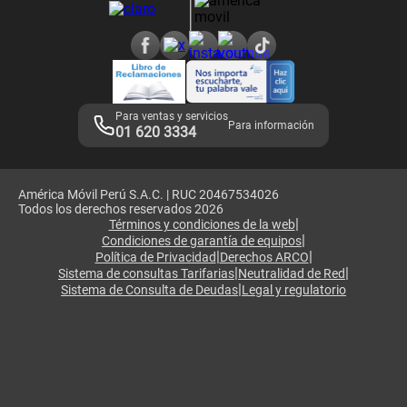
Consulta de reclamos
Consulta de IMEI
Adquirientes iPhone 6, 6S y SE
Hablando Claro
Mensaje de Seguridad
Samsung S25 Ultra
Consideraciones
Términos y Condiciones de Tienda Claro
Libro de Reclamaciones
Legales de marketplace
Para ventas y servicios
Para información
01 620 3334
América Móvil Perú S.A.C. | RUC 20467534026
Todos los derechos reservados 2026
|
Términos y condiciones de la web
|
Condiciones de garantía de equipos
|
|
Política de Privacidad
Derechos ARCO
|
|
Sistema de consultas Tarifarias
Neutralidad de Red
|
Sistema de Consulta de Deudas
Legal y regulatorio