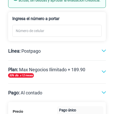
actual, sin deudas y aprobar la evaluación crediticia.
Renovación
Ingresa el número a portar
Línea:
Postpago
Postpago
Plan:
Max Negocios Ilimitado + 189.90
50% dto. x 12 meses
Max
Max Ilimitado
Pago:
Al contado
Paga en
Pago único
Precio
10GB
en alta velocidad
Al contado
Cuotas Claro
cuotas sin