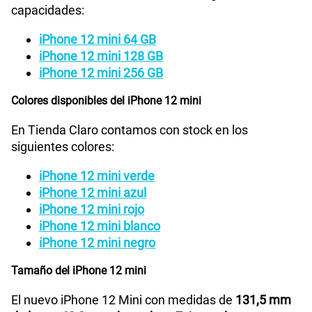
capacidades:
Capacidad Memoria Interna
64 GB / 128 GB / 256 GB
iPhone 12 mini 64 GB
iPhone 12 mini 128 GB
iPhone 12 mini 256 GB
GPS
Si
Colores disponibles del iPhone 12 mini
En Tienda Claro contamos con stock en los
Reconocimiento Facial
Si
siguientes colores:
iPhone 12 mini verde
iPhone 12 mini azul
Carga rápida
Hasta un 50 % en 30 minutos
iPhone 12 mini rojo
iPhone 12 mini blanco
iPhone 12 mini negro
Potencia en Watts
15W
Tamaño del iPhone 12 mini
El nuevo iPhone 12 Mini con medidas de
131,5 mm
5G
Sí