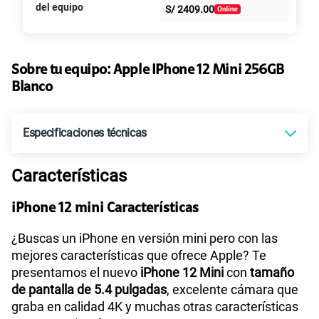
S/
29.90
del equipo
Paga solo
S/
2409.00
intereses
45GB
en alta velocidad
S/
49.90
Paga solo
Sobre tu equipo:
Apple
IPhone 12 Mini 256GB
Blanco
Ver más planes
Especificaciones técnicas
Características
Tecnología de Pantalla
OLED Super Retina XDR
iPhone 12 mini Características
Sistema operativo
iOS 15
¿Buscas un iPhone en versión mini pero con las
mejores características que ofrece Apple? Te
presentamos el nuevo
iPhone 12 Mini
con
tamaño
de pantalla de 5.4 pulgadas
, excelente cámara que
Procesador
A14 Bionic
graba en calidad 4K y muchas otras características