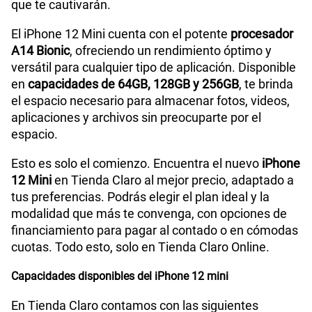
que te cautivarán.
Tamaño de Pantalla
5.4"
El iPhone 12 Mini cuenta con el potente
procesador
A14 Bionic
, ofreciendo un rendimiento óptimo y
versátil para cualquier tipo de aplicación. Disponible
WiFI
Si
en
capacidades de 64GB, 128GB y 256GB
, te brinda
el espacio necesario para almacenar fotos, videos,
aplicaciones y archivos sin preocuparte por el
Peso
133 g
espacio.
Esto es solo el comienzo. Encuentra el nuevo
iPhone
12 Mini
en Tienda Claro al mejor precio, adaptado a
Bluetooth
Si
tus preferencias. Podrás elegir el plan ideal y la
modalidad que más te convenga, con opciones de
financiamiento para pagar al contado o en cómodas
Cámara de fotos Principal
12MP + 12MP
cuotas. Todo esto, solo en Tienda Claro Online.
Capacidades disponibles del iPhone 12 mini
Cámara de fotos Frontal
12MP
En Tienda Claro contamos con las siguientes