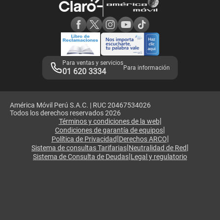
Consulta de reclamos
Consulta de IMEI
Adquirientes iPhone 6, 6S y SE
Hablando Claro
Mensaje de Seguridad
Samsung S25 Ultra
Consideraciones
Términos y Condiciones de Tienda Claro
Libro de Reclamaciones
Legales de marketplace
Para ventas y servicios
Para información
01 620 3334
América Móvil Perú S.A.C. | RUC 20467534026
Todos los derechos reservados 2026
|
Términos y condiciones de la web
|
Condiciones de garantía de equipos
|
|
Política de Privacidad
Derechos ARCO
|
|
Sistema de consultas Tarifarias
Neutralidad de Red
|
Sistema de Consulta de Deudas
Legal y regulatorio