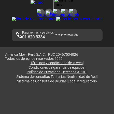
Consulta de reclamos
Consulta de IMEI
Adquirientes iPhone 6, 6S y SE
Hablando Claro
Mensaje de Seguridad
Samsung S25 Ultra
Consideraciones
Términos y Condiciones de Tienda Claro
Libro de Reclamaciones
Legales de marketplace
Para ventas y servicios
Para información
01 620 3334
América Móvil Perú S.A.C. | RUC 20467534026
Todos los derechos reservados 2026
|
Términos y condiciones de la web
|
Condiciones de garantía de equipos
|
|
Política de Privacidad
Derechos ARCO
|
|
Sistema de consultas Tarifarias
Neutralidad de Red
|
Sistema de Consulta de Deudas
Legal y regulatorio