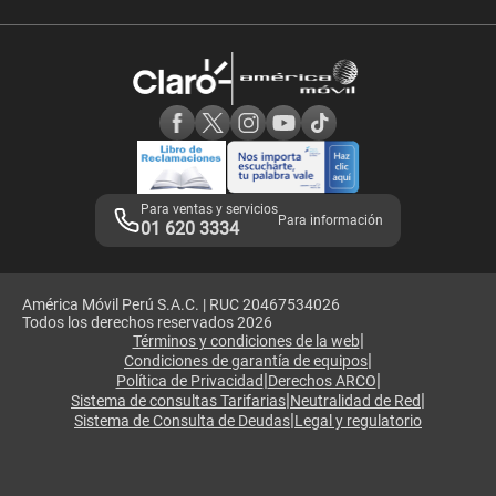
Velocidad de internet
Devoluciones por interrupciones
Consultas en línea
Atención de reclamos
Samsung A57
Consulta de reclamos
Consulta de IMEI
Adquirientes iPhone 6, 6S y SE
Hablando Claro
Mensaje de Seguridad
Samsung S25 Ultra
Consideraciones
Términos y Condiciones de Tienda Claro
Libro de Reclamaciones
Legales de marketplace
Para ventas y servicios
Para información
01 620 3334
América Móvil Perú S.A.C. | RUC 20467534026
Todos los derechos reservados 2026
|
Términos y condiciones de la web
|
Condiciones de garantía de equipos
|
|
Política de Privacidad
Derechos ARCO
|
|
Sistema de consultas Tarifarias
Neutralidad de Red
|
Sistema de Consulta de Deudas
Legal y regulatorio