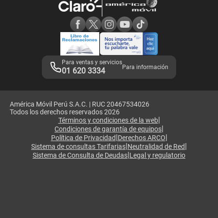
Consulta de reclamos
Consulta de IMEI
Adquirientes iPhone 6, 6S y SE
Hablando Claro
Mensaje de Seguridad
Samsung S25 Ultra
Consideraciones
Términos y Condiciones de Tienda Claro
Libro de Reclamaciones
Legales de marketplace
Para ventas y servicios
Para información
01 620 3334
América Móvil Perú S.A.C. | RUC 20467534026
Todos los derechos reservados 2026
|
Términos y condiciones de la web
|
Condiciones de garantía de equipos
|
|
Política de Privacidad
Derechos ARCO
|
|
Sistema de consultas Tarifarias
Neutralidad de Red
|
Sistema de Consulta de Deudas
Legal y regulatorio