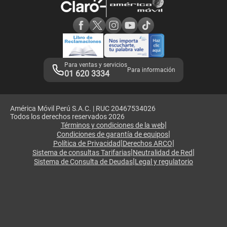
Consulta de reclamos
Consulta de IMEI
Adquirientes iPhone 6, 6S y SE
Hablando Claro
Mensaje de Seguridad
Samsung S25 Ultra
Consideraciones
Términos y Condiciones de Tienda Claro
Libro de Reclamaciones
Legales de marketplace
Para ventas y servicios
Para información
01 620 3334
América Móvil Perú S.A.C. | RUC 20467534026
Todos los derechos reservados 2026
|
Términos y condiciones de la web
|
Condiciones de garantía de equipos
|
|
Política de Privacidad
Derechos ARCO
|
|
Sistema de consultas Tarifarias
Neutralidad de Red
|
Sistema de Consulta de Deudas
Legal y regulatorio