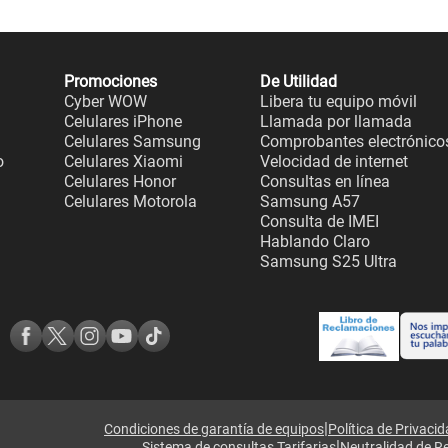
Promociones
De Utilidad
Cyber WOW
Libera tu equipo móvil
Celulares iPhone
Llamada por llamada
Celulares Samsung
Comprobantes electrónico
o
Celulares Xiaomi
Velocidad de internet
Celulares Honor
Consultas en línea
Celulares Motorola
Samsung A57
Consulta de IMEI
Hablando Claro
Samsung S25 Ultra
|
Condiciones de garantía de equipos
Política de Privaci
|
Sistema de consultas Tarifarias
Neutralidad de R