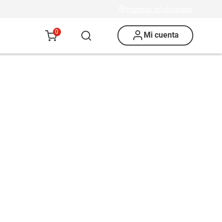
Ingresar mi ubicación
0
Mi cuenta