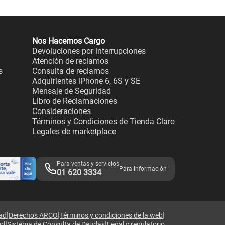
Nos Hacemos Cargo
Devoluciones por interrupciones
Atención de reclamos
s
Consulta de reclamos
Adquirientes iPhone 6, 6S y SE
Mensaje de Seguridad
Libro de Reclamaciones
Consideraciones
Términos y Condiciones de Tienda Claro
Legales de marketplace
Para ventas y servicios
Para información
01 620 3334
|
|
|
dad
Derechos ARCO
Términos y condiciones de la web
|
|
ed
Sistema de Consulta de Deudas
Legal y regulatorio