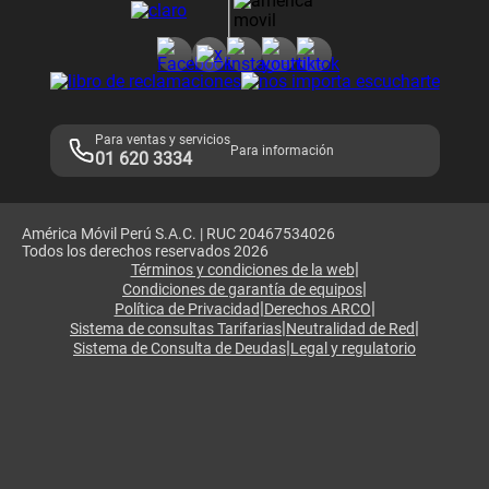
Consulta de reclamos
Consulta de IMEI
Adquirientes iPhone 6, 6S y SE
Hablando Claro
Mensaje de Seguridad
Samsung S25 Ultra
Consideraciones
Términos y Condiciones de Tienda Claro
Libro de Reclamaciones
Legales de marketplace
Para ventas y servicios
Para información
01 620 3334
América Móvil Perú S.A.C. | RUC 20467534026
Todos los derechos reservados 2026
|
Términos y condiciones de la web
|
Condiciones de garantía de equipos
|
|
Política de Privacidad
Derechos ARCO
|
|
Sistema de consultas Tarifarias
Neutralidad de Red
|
Sistema de Consulta de Deudas
Legal y regulatorio