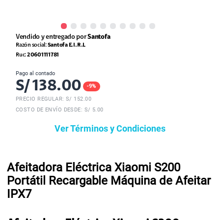
Vendido y entregado por
Santofa
Razón social:
Santofa E.I.R.L
Ruc:
20601111781
Pago al contado
S/
138.00
-
9
%
PRECIO REGULAR: S/
152.00
COSTO DE ENVÍO DESDE: S/ 5.00
Ver Términos y Condiciones
Afeitadora Eléctrica Xiaomi S200
Portátil Recargable Máquina de Afeitar
IPX7