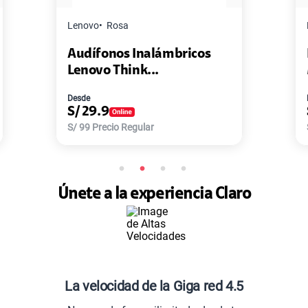
Master G
Negro
ricos
Pack de 2 Power Bank Mini
Master-G ...
Desde
S/
77.9
S/
168
Precio Regular
Únete a la experiencia Claro
La velocidad de la Giga red 4.5