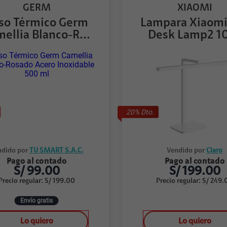
GERM
XIAOMI
so Térmico Germ
Lampara Xiaomi
ellia Blanco-R...
Desk Lamp2 
20
% Dto.
dido por
TU SMART S.A.C.
Vendido por
Claro
Pago al contado
Pago al contado
S/
99.00
S/
199.00
Precio regular
:
S/
199.00
Precio regular
:
S/
249.
Envío gratis
Lo quiero
Lo quiero