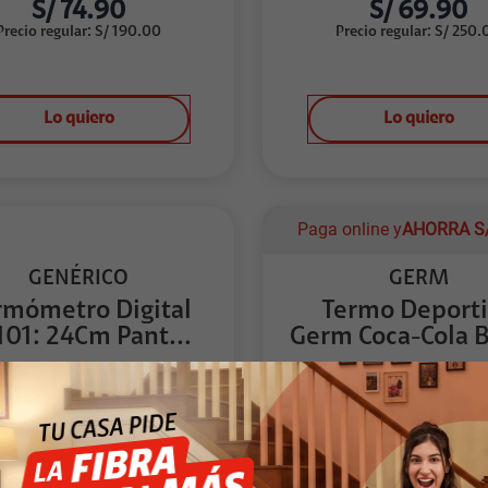
S/
74.90
S/
69.90
Precio regular
:
S/
190.00
Precio regular
:
S/
250.
Lo quiero
Lo quiero
Paga online y
AHORRA
S
GENÉRICO
GERM
rmómetro Digital
Termo Deport
101: 24Cm Pant...
Germ Coca-Cola B