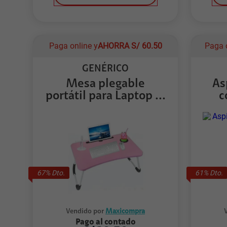
Paga online y
AHORRA
S/
60.50
Paga 
GENÉRICO
Mesa plegable
As
portátil para Laptop ...
c
67
% Dto.
61
% Dto.
Vendido por
Maxicompra
Pago al contado