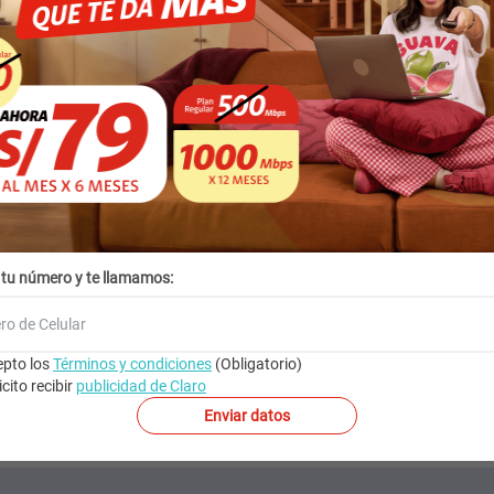
26
% Dto.
Vendido por
Santofa
Vendido por
TU SMART S.
Pago al contado
Pago al contado
S/
24.60
S/
169.00
Precio regular
:
S/
229.
Lo quiero
Lo quiero
 tu número y te llamamos:
pto los
Términos y condiciones
(Obligatorio)
icito recibir
publicidad de Claro
Ver más
Enviar datos