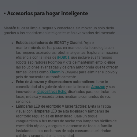
Accesorios para hogar inteligente
Mantén tu casa limpia, segura y conectada sin mover un solo dedo
gracias a los ecosistemas inteligentes más avanzados del mercado.
Robots aspiradores de iROBOT y Xiaomi:
Deja el
mantenimiento de tus pisos en manos de la tecnología con
las mejores aspiradoras robot inteligentes. Explora la máxima
eficiencia con la línea de
iROBOT
, que incluye sus famosos
robots aspiradores Roomba y kits de mantenimiento, o elige
las soluciones avanzadas y de gran autonomía que te ofrecen
firmas líderes como
Xiaomi
y
Dreame
para eliminar el polvo y
pelo de mascotas automáticamente.
Echo de Amazon y dispensadores automáticos:
Lleva la
conectividad al siguiente nivel con la línea de
Amazon
y sus
innovadores
dispositivos Echo
, diseñados para controlar tus
luces, música y recordatorios mediante comandos de voz
sencillos.
Lámparas LED de escritorio y luces táctiles:
Evita la fatiga
visual con
lámparas LED
de alta fidelidad y lámparas de
escritorio regulables en intensidad. Dale un toque
vanguardista a tus mesas de noche con lámparas táctiles de
encendido rápido y asegura el descanso de toda la familia
instalando luces nocturnas de bajo consumo que brindan
calidez y seguridad en la oscuridad.