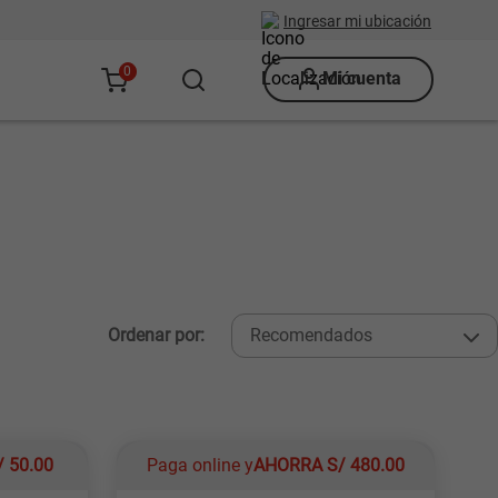
Ingresar mi ubicación
0
Mi cuenta
Ordenar por:
Recomendados
/
50.00
Paga online y
AHORRA
S/
480.00