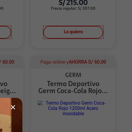
S/
215.00
00
Precio regular
:
S/
307.00
Lo quiero
/
60.00
Paga online y
AHORRA
S/
60.00
GERM
ivo
Termo Deportivo
eig...
Germ Coca-Cola Rojo...