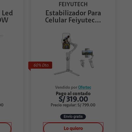
FEIYUTECH
 Led
Estabilizador Para
10W
Celular Feiyutec...
60
% Dto.
Vendido por
Ofertec
Pago al contado
S/
319.00
00
Precio regular
:
S/
799.00
Envío gratis
Lo quiero