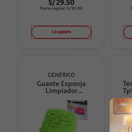
S/
29.50
Precio regular
:
S/
90.00
Lo quiero
GENÉRICO
Guante Esponja
Te
Limpiador
Tp
Microfibra...