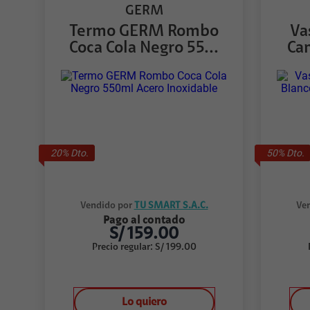
GERM
Termo GERM Rombo
Va
Coca Cola Negro 55...
Cam
20
% Dto.
50
% Dto.
Vendido por
TU SMART S.A.C.
Ven
Pago al contado
S/
159.00
Precio regular
:
S/
199.00
Lo quiero