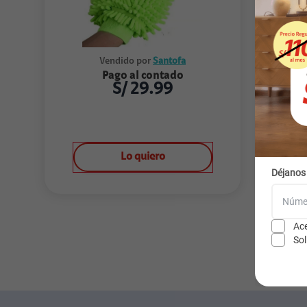
Vendido por
Santofa
Pago al contado
S/
29.99
Lo quiero
Déjanos
Ace
Sol