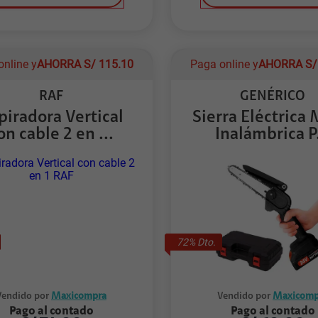
online y
AHORRA
S/
115.10
Paga online y
AHORRA
S
RAF
GENÉRICO
piradora Vertical
Sierra Eléctrica
on cable 2 en ...
Inalámbrica P.
72
% Dto.
Vendido por
Maxicompra
Vendido por
Maxicomp
Pago al contado
Pago al contado