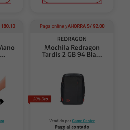
/
180.10
Paga online y
AHORRA
S/
92.00
REDRAGON
 Mano
Mochila Redragon
..
Tardis 2 GB 94 Bla...
30
% Dto.
ra
Vendido por
Game Center
Pago al contado