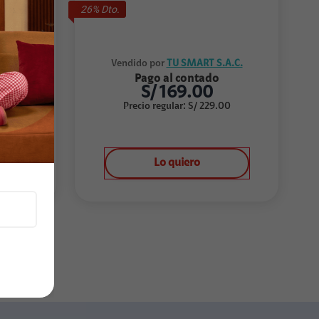
26
% Dto.
A.C.
Vendido por
TU SMART S.A.C.
Pago al contado
S/
169.00
00
Precio regular
:
S/
229.00
Lo quiero