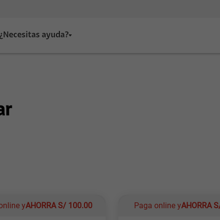
¿Necesitas ayuda?
ar
online y
AHORRA
S/
100.00
Paga online y
AHORRA
S