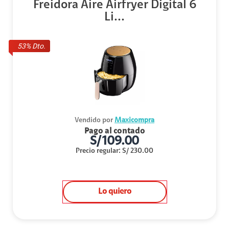
Freidora Aire Airfryer Digital 6
Li...
53
% Dto.
Vendido por
Maxicompra
Pago al contado
S/
109.00
Precio regular
:
S/
230.00
Lo quiero