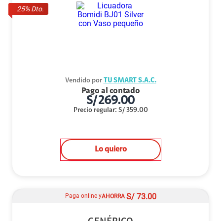
25
% Dto.
Vendido por
TU SMART S.A.C.
Pago al contado
S/
269.00
Precio regular
:
S/
359.00
Lo quiero
S/
73.00
Paga online y
AHORRA