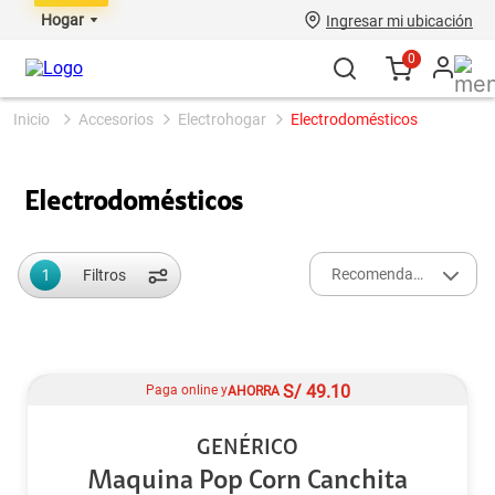
Hogar
Ingresar mi ubicación
0
accesorios
electrohogar
electrodomésticos
Electrodomésticos
1
Recomendados
Filtros
S/
49.10
Paga online y
AHORRA
GENÉRICO
Maquina Pop Corn Canchita