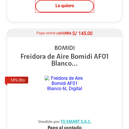
Lo quiero
S/
145.00
Paga online y
AHORRA
BOMIDI
Freidora de Aire Bomidi AF01
Blanco...
18
% Dto.
Vendido por
TU SMART S.A.C.
Pago al contado