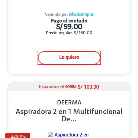
Vendido por
Maxicompra
Pago al contado
S/
59.00
Precio regular
:
S/
150.00
Lo quiero
S/
100.00
Paga online y
AHORRA
DEERMA
Aspiradora 2 en 1 Multifuncional
De...
44
% Dto.