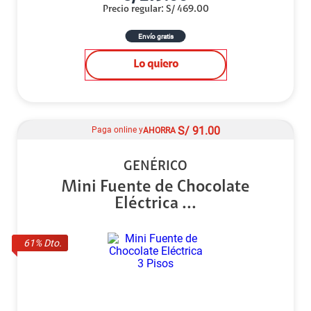
Precio regular
:
S/
469.00
Envío gratis
Lo quiero
S/
91.00
Paga online y
AHORRA
GENÉRICO
Mini Fuente de Chocolate
Eléctrica ...
61
% Dto.