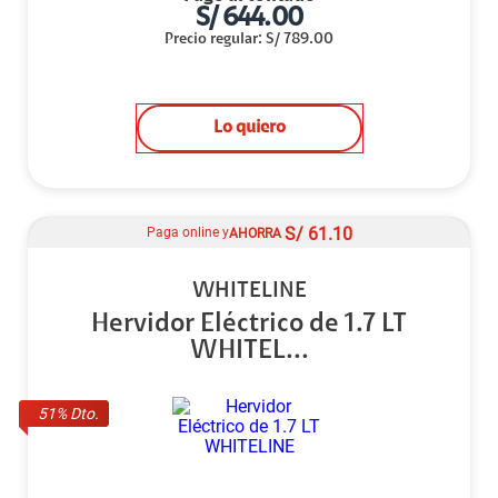
S/
644.00
Precio regular
:
S/
789.00
Lo quiero
S/
61.10
Paga online y
AHORRA
WHITELINE
Hervidor Eléctrico de 1.7 LT
WHITEL...
51
% Dto.