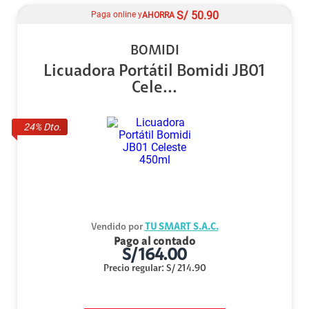
S/
50.90
Paga online y
AHORRA
BOMIDI
Licuadora Portátil Bomidi JB01
Cele...
24
% Dto.
Vendido por
TU SMART S.A.C.
Pago al contado
S/
164.00
Precio regular
:
S/
214.90