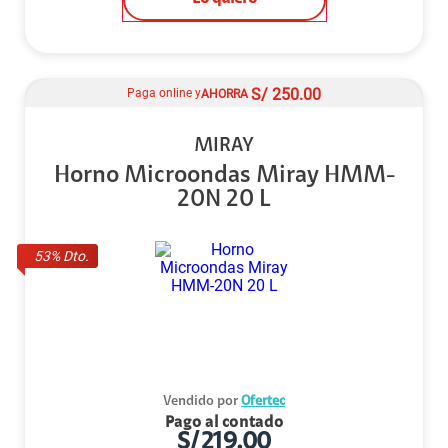
S/
250.00
Paga online y
AHORRA
MIRAY
Horno Microondas Miray HMM-
20N 20 L
53
% Dto.
Vendido por
Ofertec
Pago al contado
S/
219.00