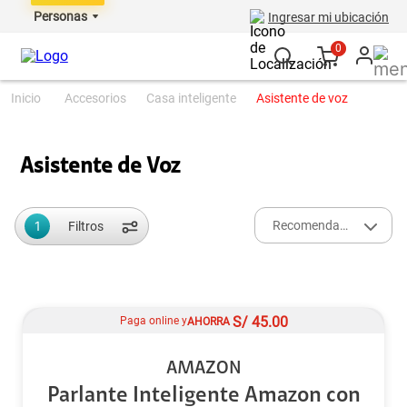
Personas
Ingresar mi ubicación
0
accesorios
casa inteligente
asistente de voz
Asistente de Voz
1
Recomendados
Filtros
S/
45.00
Paga online y
AHORRA
AMAZON
Parlante Inteligente Amazon con