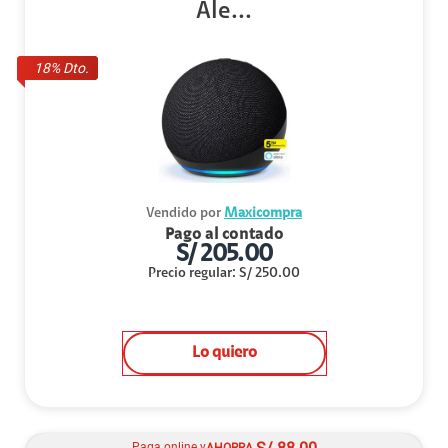
Ale...
18
% Dto.
Vendido por
Maxicompra
Pago al contado
S/
205.00
Precio regular
:
S/
250.00
Lo quiero
Paga online y
AHORRA