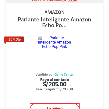
S/
88.00
AMAZON
Parlante Inteligente Amazon
Echo Po...
30
% Dto.
Vendido por
Game Center
Pago al contado
S/
205.00
Precio regular
:
S/
293.00
Lo quiero