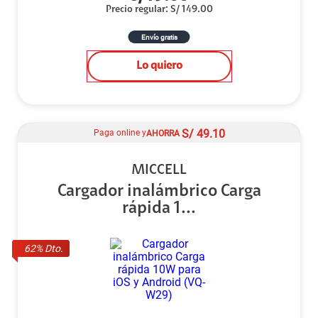
Precio regular
:
S/
149.00
Envío gratis
Lo quiero
S/
49.10
Paga online y
AHORRA
MICCELL
Cargador inalámbrico Carga
rápida 1...
62
% Dto.