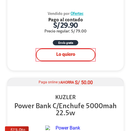
Vendido por
Ofertec
Pago al contado
S/
29.90
Precio regular
:
S/
79.00
Envío gratis
Lo quiero
S/
50.00
Paga online y
AHORRA
KUZLER
Power Bank C/Enchufe 5000mah
22.5w
51
% Dto.