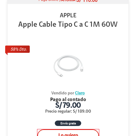
S/
110.00
APPLE
Apple Cable Tipo C a C 1M 60W
58
% Dto.
Vendido por
Claro
Pago al contado
S/
79.00
Precio regular
:
S/
189.00
Envío gratis
Lo quiero