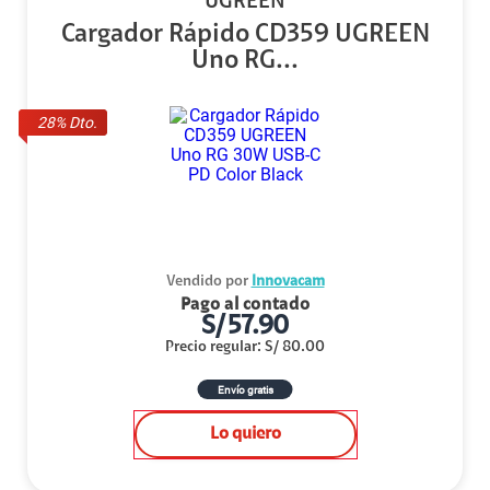
UGREEN
Cargador Rápido CD359 UGREEN
Uno RG...
28
% Dto.
Vendido por
Innovacam
Pago al contado
S/
57.90
Precio regular
:
S/
80.00
Envío gratis
Lo quiero