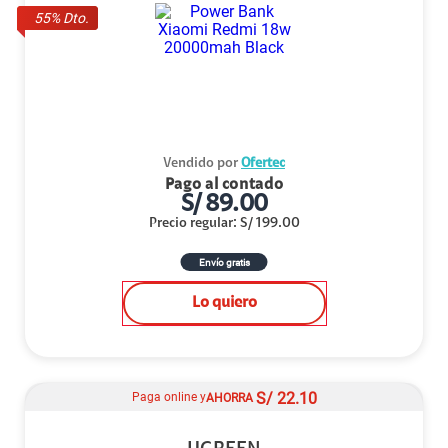
55
% Dto.
Vendido por
Ofertec
Pago al contado
S/
89.00
Precio regular
:
S/
199.00
Envío gratis
Lo quiero
S/
22.10
Paga online y
AHORRA