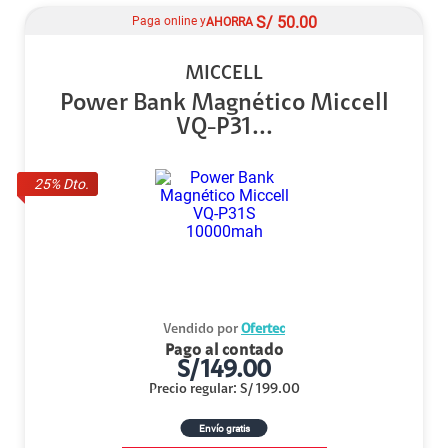
S/
50.00
Paga online y
AHORRA
MICCELL
Power Bank Magnético Miccell
VQ-P31...
25
% Dto.
Vendido por
Ofertec
Pago al contado
S/
149.00
Precio regular
:
S/
199.00
Envío gratis