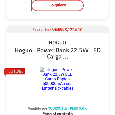
Lo quiero
S/
224.10
Paga online y
AHORRA
HOGUO
Hoguo - Power Bank 22.5W LED
Carga ...
75
% Dto.
Vendido por
YOUROUTLET PERU S.A.C
Pago al contado