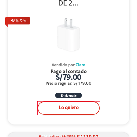
DE 2...
56
% Dto.
Vendido por
Claro
Pago al contado
S/
79.00
Precio regular
:
S/
179.00
Envío gratis
Lo quiero
Paga online y
AHORRA