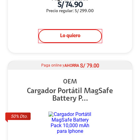
S/
74.90
Precio regular
:
S/
299.00
Lo quiero
S/
79.00
Paga online y
AHORRA
OEM
Cargador Portátil MagSafe
Battery P...
50
% Dto.