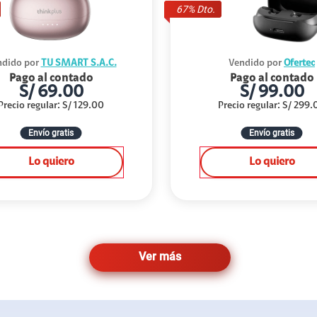
67
% Dto.
dido por
TU SMART S.A.C.
Vendido por
Ofertec
Pago al contado
Pago al contado
S/
69.00
S/
99.00
Precio regular
:
S/
129.00
Precio regular
:
S/
299.
Envío gratis
Envío gratis
Lo quiero
Lo quiero
Ver más