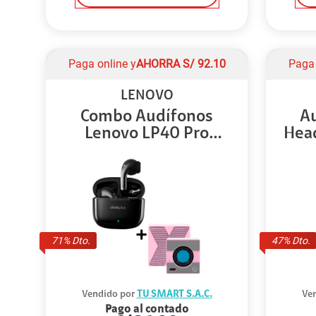
Paga online y
AHORRA
S/
92.10
Paga 
LENOVO
Combo Audífonos
A
Lenovo LP40 Pro
Head
Neg...
71
% Dto.
47
% Dto.
Vendido por
TU SMART S.A.C.
Ven
Pago al contado