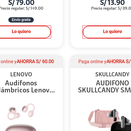
S/
79.00
S/
13.90
Precio regular
:
S/
149.00
Precio regular
:
S/
89.
Envío gratis
Lo quiero
Lo quiero
online y
AHORRA
S/
60.00
Paga online y
AHORRA
S
LENOVO
SKULLCANDY
Audífonos
AUDIFONO
lámbricos Lenovo
SKULLCANDY SM
LK6 R...
BUDS