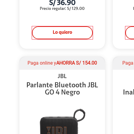
S/
36.90
Precio regular
:
S/
129.00
Lo quiero
Paga online y
AHORRA
S/
154.00
Paga 
JBL
Parlante Bluetooth JBL
GO 4 Negro
Ina