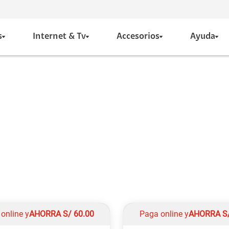
s
Internet & Tv
Accesorios
Ayuda
online y
AHORRA
S/
60.00
Paga online y
AHORRA
S