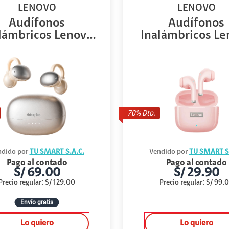
LENOVO
LENOVO
Audífonos
Audífonos
lámbricos Lenovo
Inalámbricos Le
LK6 I...
Think...
70
% Dto.
dido por
TU SMART S.A.C.
Vendido por
TU SMART S.
Pago al contado
Pago al contado
S/
69.00
S/
29.90
Precio regular
:
S/
129.00
Precio regular
:
S/
99.
Envío gratis
Lo quiero
Lo quiero