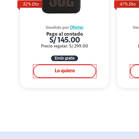
52
% Dto.
47
% Dto.
Vendido por
Ofertec
Ven
Pago al contado
S/
145.00
Precio regular
:
S/
299.00
Envío gratis
Lo quiero