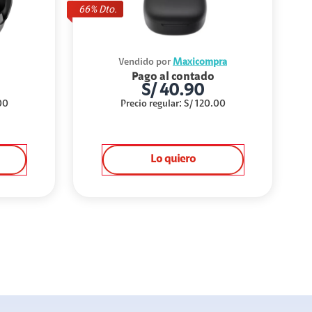
66
% Dto.
Vendido por
Maxicompra
Pago al contado
S/
40.90
00
Precio regular
:
S/
120.00
Lo quiero