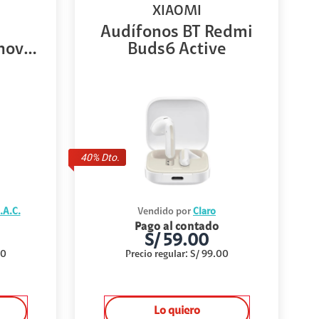
XIAOMI
Audífonos BT Redmi
novo
Buds6 Active
40
% Dto.
A.C.
Vendido por
Claro
Pago al contado
S/
59.00
00
Precio regular
:
S/
99.00
Lo quiero