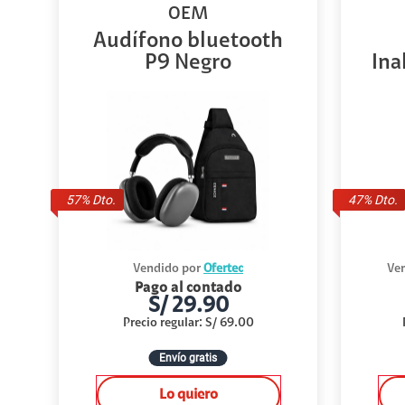
OEM
Audífono bluetooth
P9 Negro
Ina
57
% Dto.
47
% Dto.
Vendido por
Ofertec
Ven
Pago al contado
S/
29.90
Precio regular
:
S/
69.00
Envío gratis
Lo quiero