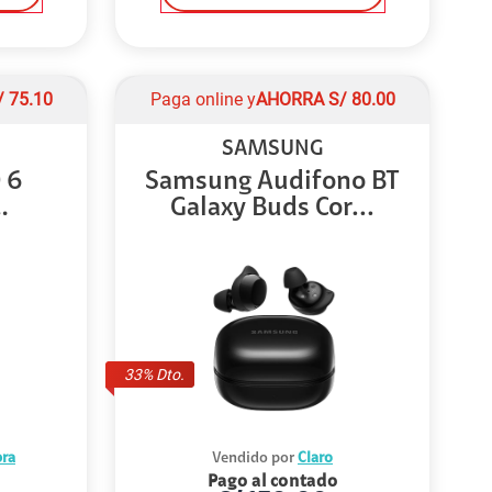
/
75.10
Paga online y
AHORRA
S/
80.00
SAMSUNG
 6
Samsung Audifono BT
Galaxy Buds Cor...
.
33
% Dto.
ra
Vendido por
Claro
Pago al contado