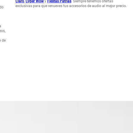
Claro
,
Cyber Wow
y
Fiestas Patrias
. Siempre tenemos ofertas
exclusivas para que renueves tus accesorios de audio al mejor precio.
ido
a
eos,
o de