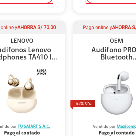
online y
AHORRA
S/
70.00
Paga online y
AHORRA
S
LENOVO
OEM
udífonos Lenovo
Audífono PRO
phones TA410 I...
Bluetooth
Inalámbric..
84
% Dto.
dido por
TU SMART S.A.C.
Vendido por
Maxicomp
Pago al contado
Pago al contado