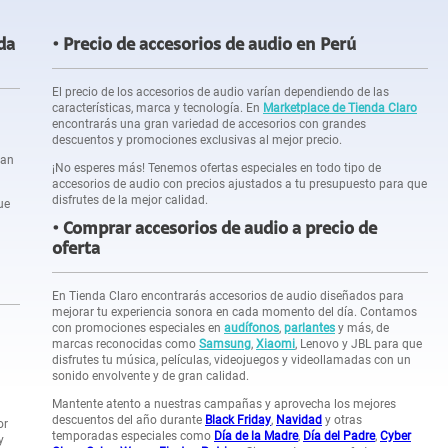
da
Precio de accesorios de audio en Perú
El precio de los accesorios de audio varían dependiendo de las
características, marca y tecnología. En
Marketplace de Tienda Claro
encontrarás una gran variedad de accesorios con grandes
descuentos y promociones exclusivas al mejor precio.
ran
¡No esperes más! Tenemos ofertas especiales en todo tipo de
accesorios de audio con precios ajustados a tu presupuesto para que
disfrutes de la mejor calidad.
ue
Comprar accesorios de audio a precio de
oferta
En Tienda Claro encontrarás accesorios de audio diseñados para
mejorar tu experiencia sonora en cada momento del día. Contamos
con promociones especiales en
audífonos
,
parlantes
y más, de
marcas reconocidas como
Samsung
,
Xiaomi
, Lenovo y JBL para que
disfrutes tu música, películas, videojuegos y videollamadas con un
sonido envolvente y de gran calidad.
Mantente atento a nuestras campañas y aprovecha los mejores
descuentos del año durante
Black Friday
,
Navidad
y otras
or
temporadas especiales como
Día de la Madre
,
Día del Padre
,
Cyber
y