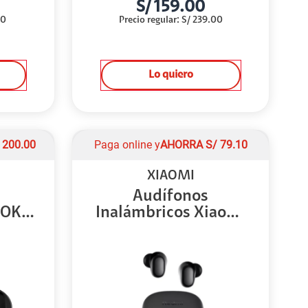
S/
159.00
00
Precio regular
:
S/
239.00
Lo quiero
/
200.00
Paga online y
AHORRA
S/
79.10
XIAOMI
Audífonos
OKIN
Inalámbricos Xiaomi
Redmi...