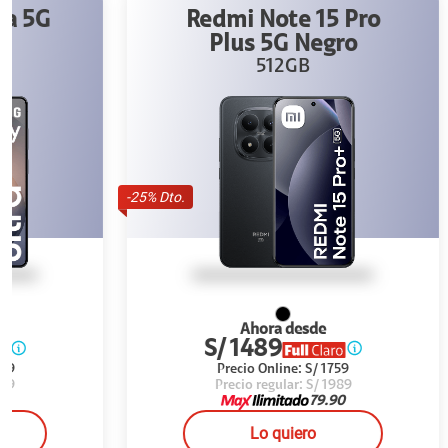
Redmi Note 15 Pro
iP
Plus 5G Negro
512GB
-
25
% Dto.
-
38
% Dto.
Ahora desde
S/ 1489
S/
Precio Online:
S/ 1759
P
Precio regular:
S/ 1989
Pr
79.90
Lo quiero