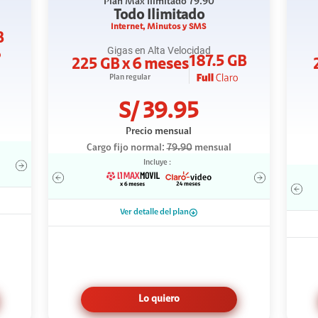
Plan
Max Ilimitado 79.90
Todo Ilimitado
Internet, Minutos y SMS
B
Gigas en Alta Velocidad
187.5 GB
225 GB x 6 meses
Plan regular
S/
39.95
Precio mensual
Cargo fijo normal:
79.90
mensual
Incluye :
Ver detalle del plan
Lo quiero