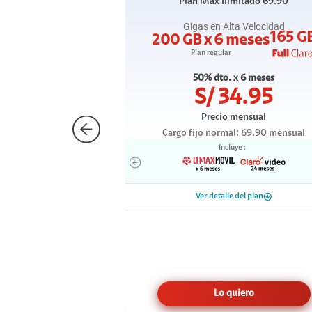
Plan
Max Ilimitado 69.90
Gigas en Alta Velocidad
165 G
200 GB x 6 meses
Plan regular
50% dto. x 6 meses
S/
34.95
Precio mensual
Cargo fijo normal:
69.90
mensual
Incluye :
Ver detalle del plan
Lo quiero