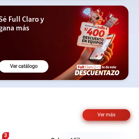
Sé Full Claro y
gana más
Lo quiero
Ver catálogo
Ver más
4