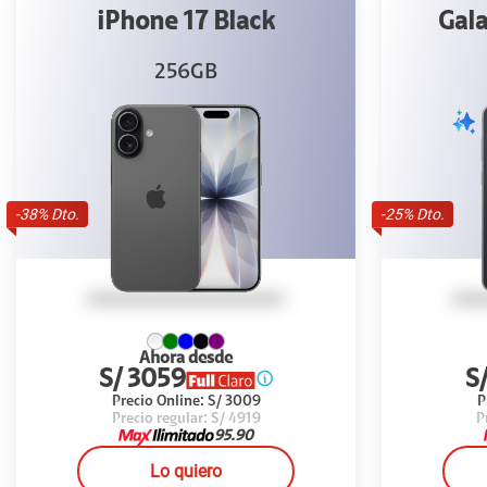
hone 17 Black
Galaxy S25FE 5
Black
256GB
256GB
-
25
% Dto.
Ahora desde
Ahora desde
 3059
S/ 2549
recio Online:
S/ 3009
Precio Online:
S/ 30
ecio regular:
S/ 4919
Precio regular:
S/ 34
95.90
79.9
Lo quiero
Lo quiero