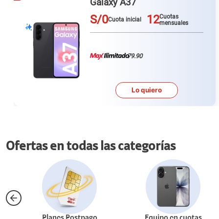
Magic 8 Lite
S/0
12
Cuotas
Cuota inicial
mensuales
79.90
Lo quiero
Ofertas en todas las categorías
Planes Postpago
Equipo en cuotas