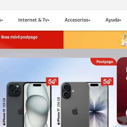
s
Internet & Tv
Accesorios
Ayuda
y línea móvil postpago