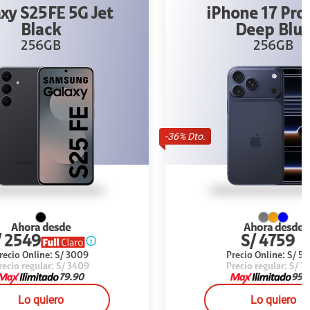
G Jet
iPhone 17 Pro Max
Deep Blue
256GB
-
36
% Dto.
Ahora desde
S/ 4759
09
Precio Online:
S/ 5099
09
Precio regular:
S/ 7389
0
95.90
Lo quiero