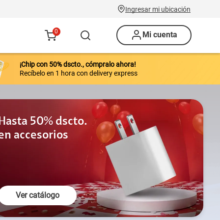
Ingresar mi ubicación
0
Mi cuenta
¡Chip con 50% dscto., cómpralo ahora!
Recíbelo en 1 hora con delivery express
Hasta 50% dscto.
en accesorios
Para toda la familia
Ver catálogo