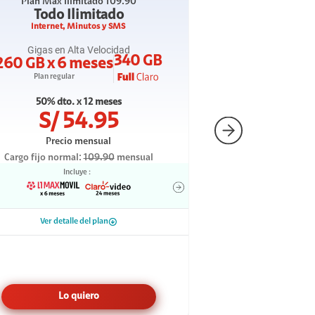
Plan
Max Ilimitado 109.90
Todo Ilimitado
Internet, Minutos y SMS
Gigas en Alta Velocidad
340 GB
260 GB x 6 meses
Plan regular
50% dto. x 12 meses
S/
54.95
Precio mensual
Cargo fijo normal:
109.90
mensual
Incluye :
Ver detalle del plan
Lo quiero