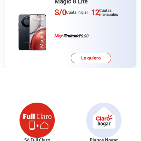
Galaxy A57
S/0
12
Cuotas
Cuota inicial
mensuales
79.90
Lo quiero
Sé Full Claro
Planes Hogar