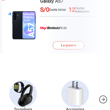
Redmi Note 15
S/0
12
Cuotas
Cuota inicial
mensuales
79.90
Lo quiero
Tecnología
Accesorios